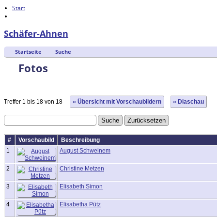
Start
Schäfer-Ahnen
Startseite
Suche
Fotos
Treffer 1 bis 18 von 18
» Übersicht mit Vorschaubildern
» Diaschau
#
Vorschaubild
Beschreibung
1
August Schweinem
2
Christine Metzen
3
Elisabeth Simon
4
Elisabetha Pütz